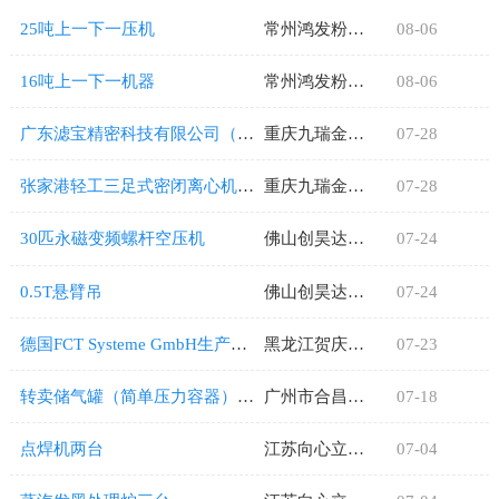
25吨上一下一压机
常州鸿发粉末冶金有限公司
08-06
16吨上一下一机器
常州鸿发粉末冶金有限公司
08-06
广东滤宝精密科技有限公司（Lupao 滤宝）
重庆九瑞金属材料有限公司
07-28
张家港轻工三足式密闭离心机2台
重庆九瑞金属材料有限公司
07-28
30匹永磁变频螺杆空压机
佛山创昊达金属制品有限公司
07-24
0.5T悬臂吊
佛山创昊达金属制品有限公司
07-24
德国FCT Systeme GmbH生产的火花等离子烧结炉（SPS炉），型号KCE-FCT HP D 250-1，
黑龙江贺庆再生物资回收有限公司
07-23
转卖储气罐（简单压力容器）+氨分解制氢装置+气体纯化装置
广州市合昌粉末冶金制品有限公司
07-18
点焊机两台
江苏向心立新材料有限公司
07-04