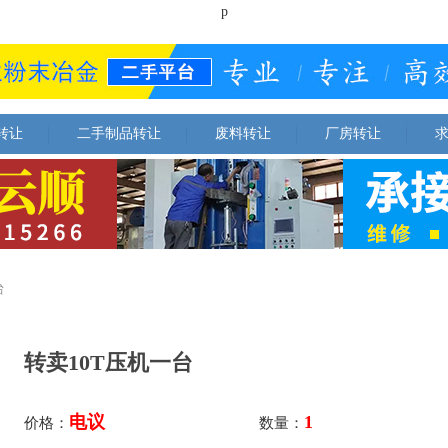
p
转让
二手制品转让
废料转让
厂房转让
台
转卖10T压机一台
电议
1
价格：
数量：