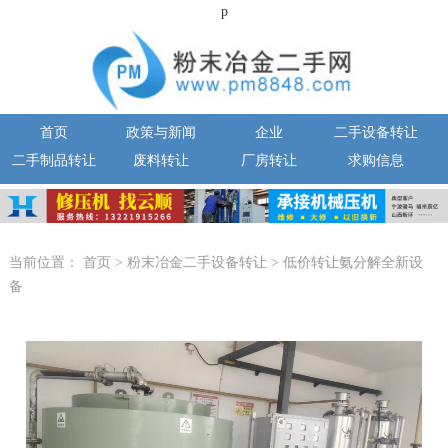
p
首页
政策与新闻
企业
二手设备转让
二手制品转让
废料转让
厂房转让
求购信息
当前位置：
首页
>
粉末冶金二手设备转让
>
低价转让氨分解全新设
备