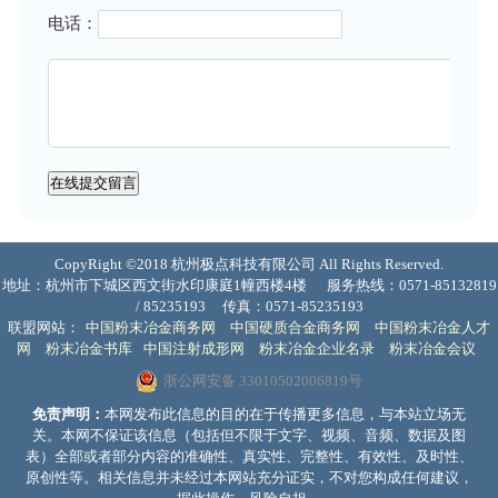
电话：
CopyRight ©2018 杭州极点科技有限公司 All Rights Reserved.
地址：杭州市下城区西文街水印康庭1幢西楼4楼
服务热线：0571-85132819
/ 85235193
传真：0571-85235193
联盟网站：
中国粉末冶金商务网
中国硬质合金商务网
中国粉末冶金人才
网
粉末冶金书库
中国注射成形网
粉末冶金企业名录
粉末冶金会议
浙公网安备 33010502006819号
免责声明：
本网发布此信息的目的在于传播更多信息，与本站立场无
关。本网不保证该信息（包括但不限于文字、视频、音频、数据及图
表）全部或者部分内容的准确性、真实性、完整性、有效性、及时性、
原创性等。相关信息并未经过本网站充分证实，不对您构成任何建议，