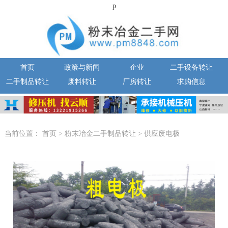
p
首页
政策与新闻
企业
二手设备转让
二手制品转让
废料转让
厂房转让
求购信息
当前位置：
首页
>
粉末冶金二手制品转让
>
供应废电极