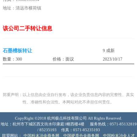
地址：清远市横荷镇
该公司二手转让信息
石墨槽板转让
9 成新
数量：300
价格：面议
2023/10/17
郑重声明：以上信息由企业自行发布，该企业负责信息内容的完整性、真实
性、准确性和合法性。本网站对此不承担任何责任。
CopyRight ©2018 杭州极点科技有限公司 All Rights Reserved.
地址：杭州市下城区西文街水印康庭1幢西楼4楼
服务热线：0571-85132819
/ 85235193
传真：0571-85235193
联盟网站：
中国粉末冶金商务网
中国硬质合金商务网
中国粉末冶金人才