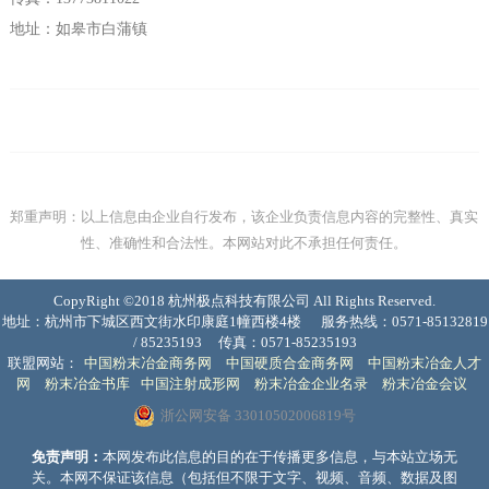
地址：如皋市白蒲镇
郑重声明：以上信息由企业自行发布，该企业负责信息内容的完整性、真实
性、准确性和合法性。本网站对此不承担任何责任。
CopyRight ©2018 杭州极点科技有限公司 All Rights Reserved.
地址：杭州市下城区西文街水印康庭1幢西楼4楼
服务热线：0571-85132819
/ 85235193
传真：0571-85235193
联盟网站：
中国粉末冶金商务网
中国硬质合金商务网
中国粉末冶金人才
网
粉末冶金书库
中国注射成形网
粉末冶金企业名录
粉末冶金会议
浙公网安备 33010502006819号
免责声明：
本网发布此信息的目的在于传播更多信息，与本站立场无
关。本网不保证该信息（包括但不限于文字、视频、音频、数据及图