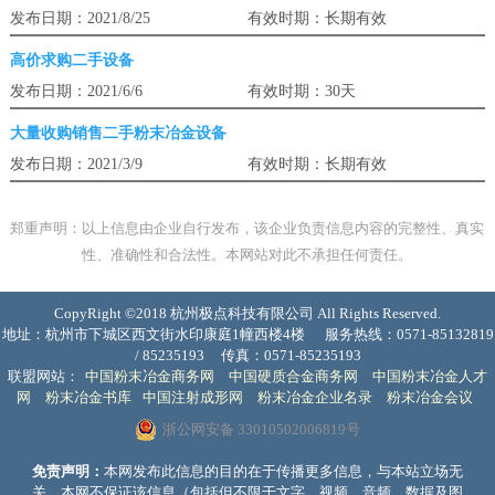
发布日期：2021/8/25
有效时期：长期有效
高价求购二手设备
发布日期：2021/6/6
有效时期：30天
大量收购销售二手粉末冶金设备
发布日期：2021/3/9
有效时期：长期有效
郑重声明：以上信息由企业自行发布，该企业负责信息内容的完整性、真实
性、准确性和合法性。本网站对此不承担任何责任。
CopyRight ©2018 杭州极点科技有限公司 All Rights Reserved.
地址：杭州市下城区西文街水印康庭1幢西楼4楼
服务热线：0571-85132819
/ 85235193
传真：0571-85235193
联盟网站：
中国粉末冶金商务网
中国硬质合金商务网
中国粉末冶金人才
网
粉末冶金书库
中国注射成形网
粉末冶金企业名录
粉末冶金会议
浙公网安备 33010502006819号
免责声明：
本网发布此信息的目的在于传播更多信息，与本站立场无
关。本网不保证该信息（包括但不限于文字、视频、音频、数据及图