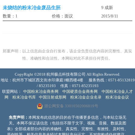
未烧结的粉末冶金废品生胚
9 成新
数量：1
价格：面议
2015/8/11
郑重声明：以上信息由企业自行发布，该企业负责信息内容的完整性、真实
性、准确性和合法性。本网站对此不承担任何责任。
CopyRight ©2018 杭州极点科技有限公司 All Rights Reserved.
地址：杭州市下城区西文街水印康庭1幢西楼4楼
服务热线：0571-85132819
/ 85235193
传真：0571-85235193
联盟网站：
中国粉末冶金商务网
中国硬质合金商务网
中国粉末冶金人才
网
粉末冶金书库
中国注射成形网
粉末冶金企业名录
粉末冶金会议
浙公网安备 33010502006819号
免责声明：
本网发布此信息的目的在于传播更多信息，与本站立场无
关。本网不保证该信息（包括但不限于文字、视频、音频、数据及图
表）全部或者部分内容的准确性、真实性、完整性、有效性、及时性、
原创性等。相关信息并未经过本网站充分证实，不对您构成任何建议，