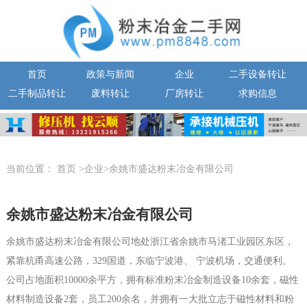
首页
政策与新闻
企业
二手设备转让
二手制品转让
废料转让
厂房转让
求购信息
当前位置：
首页
>企业>余姚市盛达粉末冶金有限公司
余姚市盛达粉末冶金有限公司
余姚市盛达粉末冶金有限公司地处浙江省余姚市马渚工业园区东区，
紧靠杭甬高速公路，329国道，东临宁波港、 宁波机场，交通便利。
公司占地面积10000余平方，拥有标准粉末冶金制造设备10余套，磁性
材料制造设备2套，员工200余名，并拥有一大批立志于磁性材料和粉