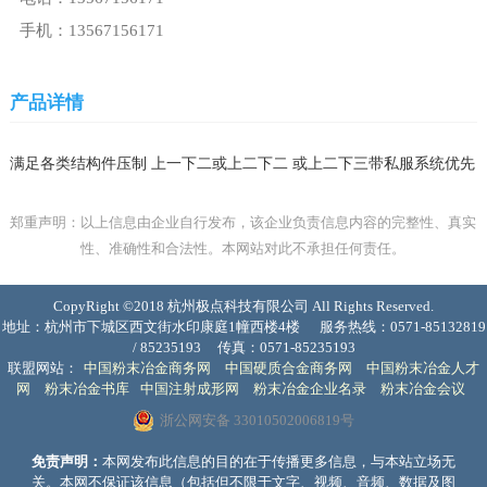
手机：13567156171
产品详情
满足各类结构件压制 上一下二或上二下二 或上二下三带私服系统优先
郑重声明：以上信息由企业自行发布，该企业负责信息内容的完整性、真实
性、准确性和合法性。本网站对此不承担任何责任。
CopyRight ©2018 杭州极点科技有限公司 All Rights Reserved.
地址：杭州市下城区西文街水印康庭1幢西楼4楼
服务热线：0571-85132819
/ 85235193
传真：0571-85235193
联盟网站：
中国粉末冶金商务网
中国硬质合金商务网
中国粉末冶金人才
网
粉末冶金书库
中国注射成形网
粉末冶金企业名录
粉末冶金会议
浙公网安备 33010502006819号
免责声明：
本网发布此信息的目的在于传播更多信息，与本站立场无
关。本网不保证该信息（包括但不限于文字、视频、音频、数据及图